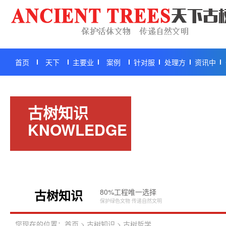
首页
天下
主要业
案例
针对服
处理方
资讯中
务
务
案
心
古树知识
KNOWLEDGE
古树知识
80%工程唯一选择
K
保护绿色文物 传递自然文明
您现在的位置：
首页
>
古树知识
>
古树哲学