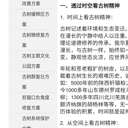
改善方案
一、
透过时空看古树精神
古树缓释区方
1. 时间上看古树精神：
案
古树记述着环境和生态变迁
在漫长的宁静中给人以庄重
古树微修复方
理论道德修养的传承。我华
案
漫长，与古树一样，始终如
变，静观世态炎凉，应世界
古树主题文化
公园方案
年轮和苍老粗犷的树皮，以
载着古树生长的艰难历史，
古树群复壮方
如：
5000
年前的陕西轩辕柏
案
今
1000
多年山东德州罗成栓
柳；
1300
多年四川北川羌族
剪锯口负角度
额济纳旗的胡杨林等等，无
修复方案
历体验的积累，时间就是延
古树系统保护
2. 从空间上看古树精神：