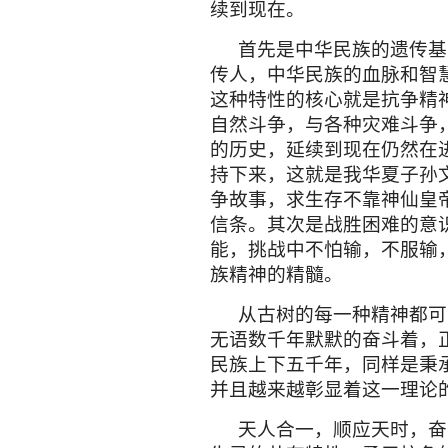
日用器皿，雕刻各种把玩。
据山西洪洞网介绍，大槐
年达到
200
万人、只当年清
2018
年将达到
220
万人。这
先祖而来，也有的是带着长
洞网介绍在这里通过敍家谱
是古树无私奉献的道德伦理
洪洞二代槐身上孔洞无数
样百孔千疮。有昆虫的破坏
孔，是杀害潘家峪
300
多父
了民族仇恨的印迹。日本侵
就连古树也不放过，向中华
槐顽强地留了下来。用它残
耻、勿忘民族恨。国家贫穷
有了人民的一切。古树成为
的宣传基地。提醒华夏子孙