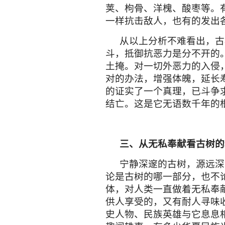
缓的英雄赞歌，伤残、疤结
树的伤残、疤结作为收藏品
树与人类一样，生命中既有
折、生死搏斗。这里有各种
侵蚀，各种化学的浸透，各
害。树心中存水形成腐败酱
水对树的内体无情侵蚀，破
来的粗树，木质层只剩
5
、
6
续腐浸根部，造成更大伤害
的向外蔓延，吸收营养，保
快外延生长，保障冠体牢固
有些树皮被腐蚀通透，成
步向伤口包围，直至全部封
结。对待外力突然伤断部分
物没有脚，没有翅膀，不会
被动中萌发新基因寻找主动
荚、枸骨、洋槐、酸枣等。