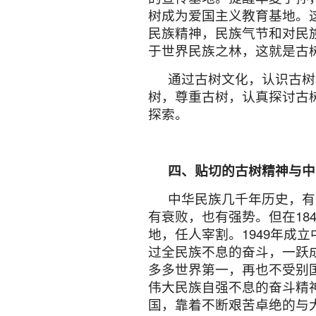
有许多古树，因为它们的存
人类传承接代的标地物——
以自然修养伦理道德，以自
古树的每一个植物元素符
浩瀚书海中的一个章节，等
许多旅游景区因为它而声
宣传的代名词，取得可观的
献精神，被人们接收和利用
改变小气候，湿润空气。
间，太阳晒，沥青熏蒸，燥
害气体，完成着它们应尽的
用。如柳树皮可以止疼，苦
癌、抑制糖尿病等。还有许
体交换，得到久病痊愈的效
还有许多古树用形、势、
素材。给音乐家提供创作乐