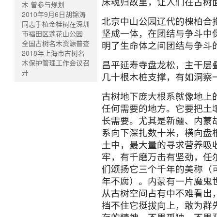
床魂归故里，让人们在古树
木 曾参与规划
2010年9月6日胡锦涛
北京中山公园辽代的槐柏合
同志手植金桂树在深圳
坚成一体，在团结与争斗中
市福田区莲花山公园
全国古树名木资源普查
明了生命体之间团结与争斗
2018年上海市古树名
木保护管理工作会议召
昌平延寿寺盘龙松，主干层
开
几十根木桩支撑，有如洞察
古树地下庞大根系就像地上
任何需要的地方。它要把土
长需要。尤其是新疆、内蒙
系向下深扎数十米，横向盘
土中，最大量的寻求营养吸
牢，有千磨万击有坚劲，任
们颂扬它三个千年的美称（
年不腐）。内蒙有一片魔鬼
从古树空间占有中不难看出
挡不住它挺拔向上，敢为群