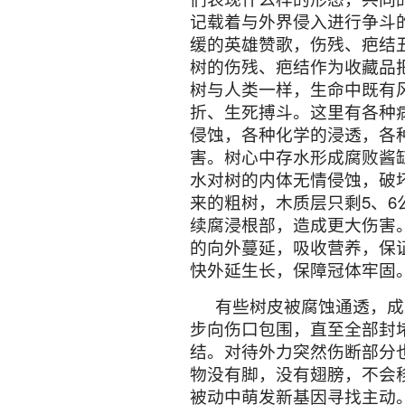
二、从古树疤结伤残看古
古树工作者在二十几年的
株，数十种树龄在几十年
(
名
疮疤、树瘤、疤结、孔洞有
味，分泌出不同类型的汁液
形成凹凸不平、纹理怪异、
等高线，有的像沙盘，有的
是在干枝上，还是在地下根
中留下植物语言的符号，让
摸得着，猜不透，看得见破
温润质朴很玄美，有的雄浑
手。如果用心观察它们纹理
们表现什么样的形态，共同
记载着与外界侵入进行争斗