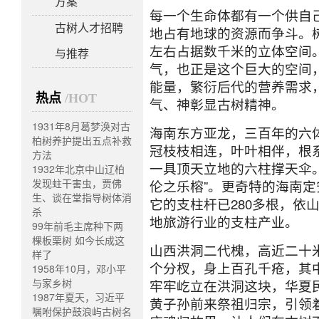
方案
每一个生命体都有一个供自
古树人才招聘
地占有地球的资源而争斗。
左右占据数千米的立体空间
与推荐
气，也正是这个巨大的空间
能量，繁衍后代的营养需求
热点
/HOT
气、神彰显古树精神。
1931年8月葛梦涣对古
海南东方亚龙，三百年的六
柏树养护提出五点补救
冠枝枝相连，叶叶相伴，根
方法
一具顶天立地的六柱撑天伞
1932年北京中山辽柏
发现蛀干害虫，贾佛
伦之乐榕”。更奇特的海南
生、谈在堂指导树体消
它的支柱杆已
280
多根，依
杀
地旅游行业的支柱产业。
99年前毛主席种下两
棵板栗树 如今长成这
山西洪洞二代槐，高近二十
样了
个分杈，身上百孔千疮，其
1958年10月，邓小平
与家乡树
牢牢屹立在洪洞这块，华夏
1987年夏天，习近平
黄子孙前来祭祖归宗，引领
嘱咐保护鼓浪屿古树名