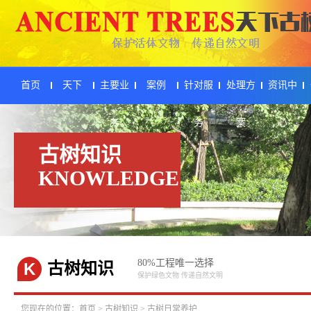
首页
天下
主要业
案例
针对服
处理方
资讯中
务
务
案
心
古树知识
KNOWLEDGE
80%工程唯一选择
K
古树知识
保护绿色文物 传递自然文明
您现在的位置：
首页
>
古树知识
>
古树日常养护