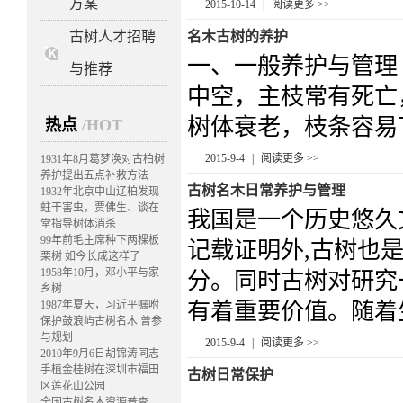
方案
2015-10-14
|
阅读更多 >>
古树人才招聘
名木古树的养护
一、一般养护与管理 
与推荐
中空，主枝常有死亡
树体衰老，枝条容易下
热点
/HOT
2015-9-4
|
阅读更多 >>
1931年8月葛梦涣对古柏树
养护提出五点补救方法
古树名木日常养护与管理
1932年北京中山辽柏发现
蛀干害虫，贾佛生、谈在
我国是一个历史悠久
堂指导树体消杀
99年前毛主席种下两棵板
记载证明外,古树也
栗树 如今长成这样了
1958年10月，邓小平与家
分。同时古树对研究
乡树
1987年夏天，习近平嘱咐
有着重要价值。随着生
保护鼓浪屿古树名木 曾参
与规划
2015-9-4
|
阅读更多 >>
2010年9月6日胡锦涛同志
手植金桂树在深圳市福田
古树日常保护
区莲花山公园
全国古树名木资源普查