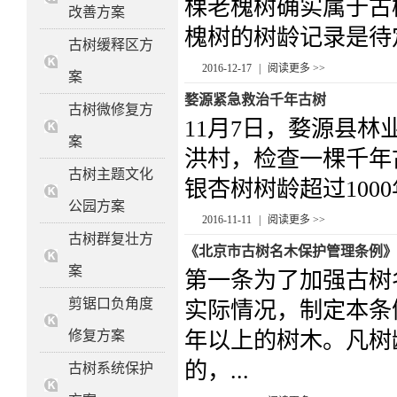
棵老槐树确实属于古树,
改善方案
槐树的树龄记录是待定,
古树缓释区方
2016-12-17
|
阅读更多 >>
案
婺源紧急救治千年古树
古树微修复方
11月7日，婺源县
案
洪村，检查一棵千年
古树主题文化
银杏树树龄超过100
公园方案
2016-11-11
|
阅读更多 >>
古树群复壮方
《北京市古树名木保护管理条例》
案
第一条为了加强古树
剪锯口负角度
实际情况，制定本条
修复方案
年以上的树木。凡树
的，...
古树系统保护