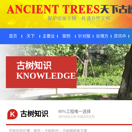
首页
天下
主要业
案例
针对服
处理方
资讯中
务
务
案
心
古树知识
KNOWLEDGE
80%工程唯一选择
K
古树知识
保护绿色文物 传递自然文明
您现在的位置：
首页
>
古树知识
>
古树微修复方案