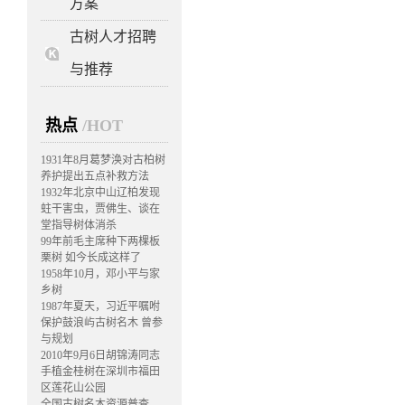
方案
古树人才招聘
与推荐
热点
/HOT
1931年8月葛梦涣对古柏树
养护提出五点补救方法
1932年北京中山辽柏发现
蛀干害虫，贾佛生、谈在
堂指导树体消杀
99年前毛主席种下两棵板
栗树 如今长成这样了
1958年10月，邓小平与家
乡树
1987年夏天，习近平嘱咐
保护鼓浪屿古树名木 曾参
与规划
2010年9月6日胡锦涛同志
手植金桂树在深圳市福田
区莲花山公园
全国古树名木资源普查