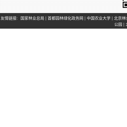
友情链接:
国家林业总局
|
首都园林绿化政务网
|
中国农业大学
|
北京林
公园
|