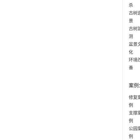
杀
古树
景
古树
测
盆景
化
环境
善
案例
修复
例
支撑
例
公园
例