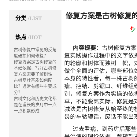
修复方案是古树修复
分类
/LIST
案需
热点
/HOT
内容提要
：古树修复方案
古树修复中常见的反角
复实践操作过程中的文字依
度破损如何修复？
修复方案是古树修复的
的轮廓和树体而独树一帜，
基础依据，写好古树修
做个全面的评估，哪些部位
复方案需要了解树性
本身的特性看，每一株古树
古树复壮基质如何配
瘤、疤结、剪锯口、纤维组
比？通常有哪些主要成
分？
别，修复方案作为实操的依
古树文化和历史文化都
草，不能脱离实际，修复是
是在漫长的岁月中一点
减法是古树修复从始至终的
一点积累形成
畏的车轱辘话，废话不能出
过去看病，到药房后那些
是治病的理论依据，跳转到