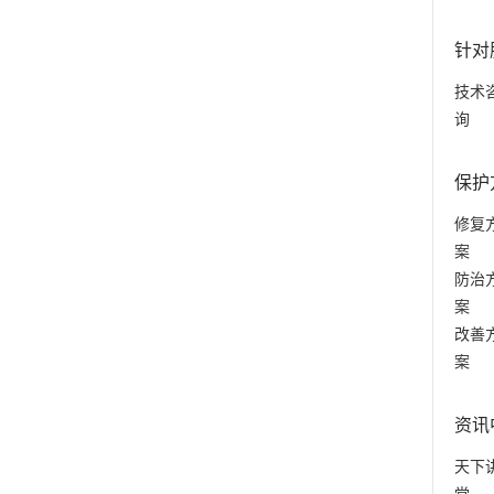
针对
技术
询
保护
修复
案
防治
案
改善
案
资讯
天下
堂