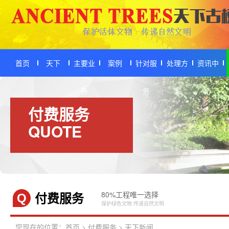
首页
天下
主要业
案例
针对服
处理方
资讯中
务
务
案
心
付费服务
QUOTE
付费服务
80%工程唯一选择
Q
保护绿色文物 传递自然文明
您现在的位置：
首页
>
付费服务
>
天下新闻