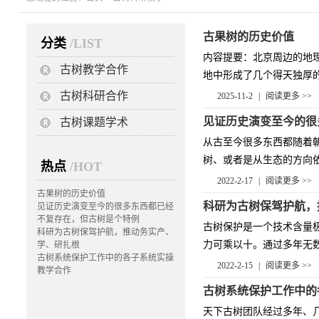
古果树的历史价值
分类
/LIST
内容提要：北京周边的地
古树教学合作
地中形成了几个得天独厚的
古树科研合作
2025-11-2
|
阅读更多 >>
见证历史演变至今的很
古树课题学术
从古至今很多东西都随着
树、或者是从生态的方向依
热点
/HOT
2022-2-17
|
阅读更多 >>
古果树的历史价值
科研为古树保驾护航，
见证历史演变至今的很多东西都已经
不复存在，但古树是个特例
古树保护是一个技术含量
科研为古树保驾护航，推动务实产、
力可乘以十。通过多年无数
学、研扎根
古树系统保护工作中的各子系统实操
2022-2-15
|
阅读更多 >>
教学合作
古树系统保护工作中的
天下古树团队经过多年、