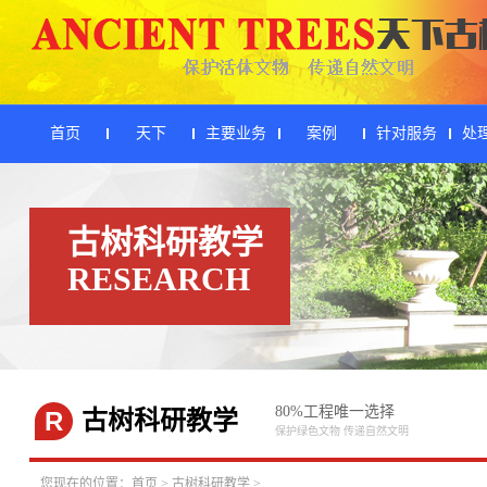
首页
天下
主要业务
案例
针对服务
处
古树科研教学
RESEARCH
80%工程唯一选择
R
古树科研教学
保护绿色文物 传递自然文明
您现在的位置：
首页
>
古树科研教学
>