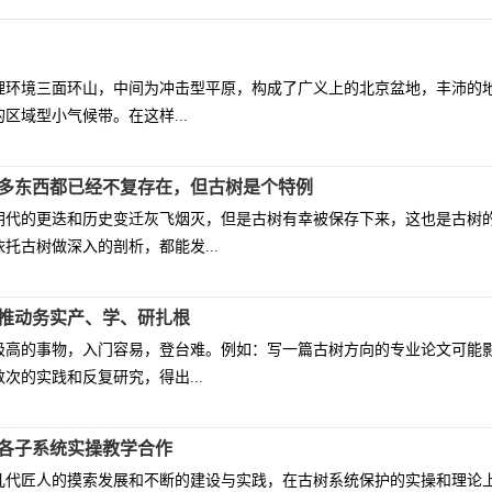
理环境三面环山，中间为冲击型平原，构成了广义上的北京盆地，丰沛的
区域型小气候带。在这样...
多东西都已经不复存在，但古树是个特例
朝代的更迭和历史变迁灰飞烟灭，但是古树有幸被保存下来，这也是古树
托古树做深入的剖析，都能发...
推动务实产、学、研扎根
极高的事物，入门容易，登台难。例如：写一篇古树方向的专业论文可能
次的实践和反复研究，得出...
各子系统实操教学合作
几代匠人的摸索发展和不断的建设与实践，在古树系统保护的实操和理论