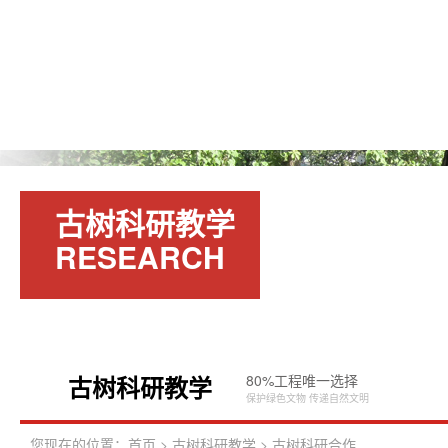
首页
天下
主要业
案例
针对服
处理方
资讯中
务
务
案
心
古树科研教学
RESEARCH
古树科研教学
80%工程唯一选择
R
保护绿色文物 传递自然文明
您现在的位置：
首页
>
古树科研教学
>
古树科研合作