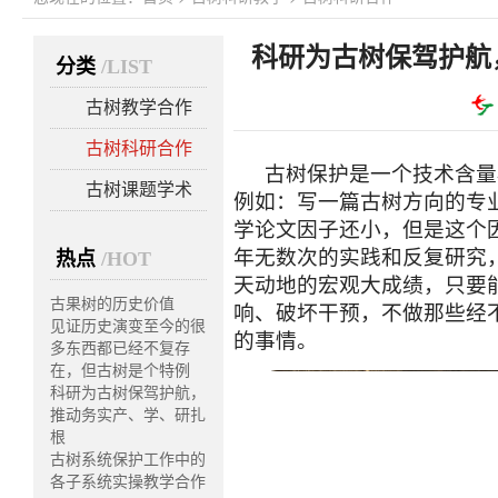
科研为古树保驾护航
分类
/LIST
古树教学合作
古树科研合作
古树保护是一个技术含量
古树课题学术
例如：写一篇古树方向的专
学论文因子还小，但是这个
年无数次的实践和反复研究
热点
/HOT
天动地的宏观大成绩，只要
古果树的历史价值
响、破坏干预，不做那些经
见证历史演变至今的很
的事情。
多东西都已经不复存
在，但古树是个特例
科研为古树保驾护航，
推动务实产、学、研扎
根
古树系统保护工作中的
各子系统实操教学合作