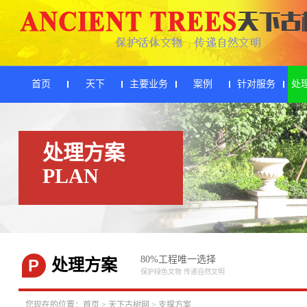
首页
天下
主要业务
案例
针对服务
处
处理方案
PLAN
80%工程唯一选择
P
处理方案
保护绿色文物 传递自然文明
您现在的位置：
首页
>
天下古树网
>
支撑方案