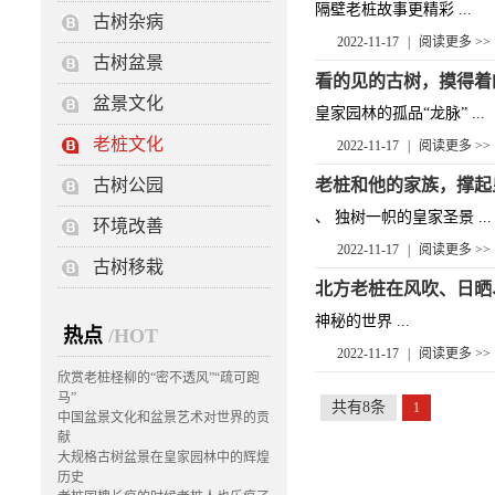
隔壁老桩故事更精彩 ...
古树杂病
2022-11-17
|
阅读更多 >>
古树盆景
看的见的古树，摸得着
盆景文化
皇家园林的孤品“龙脉” ...
老桩文化
2022-11-17
|
阅读更多 >>
古树公园
老桩和他的家族，撑起
、 独树一帜的皇家圣景 ...
环境改善
2022-11-17
|
阅读更多 >>
古树移栽
北方老桩在风吹、日晒
神秘的世界 ...
热点
/HOT
2022-11-17
|
阅读更多 >>
欣赏老桩柽柳的“密不透风”“疏可跑
马”
共有8条
1
中国盆景文化和盆景艺术对世界的贡
献
大规格古树盆景在皇家园林中的辉煌
历史