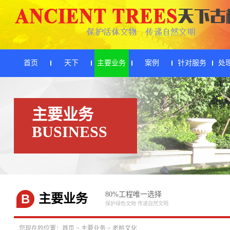
首页
天下
主要业务
案例
针对服务
处
主要业务
BUSINESS
80%工程唯一选择
B
主要业务
保护绿色文物 传递自然文明
您现在的位置：
首页
>
主要业务
>
老桩文化