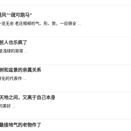
风”“疏可跑马”
览无余 老庄柽柳的气、形、势，一应俱全 ...
桩人也乐疯了
浅绿的哥哥 ...
树和盆景的亲属关系
的代表作 ...
天地之间，又高于自己本身
好 ...
中最接地气的老物件了