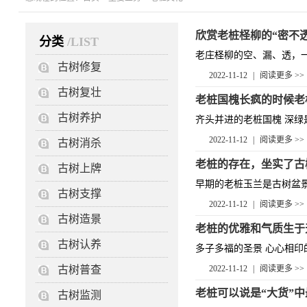
欣赏老桩柽柳的“密不透
分类
/LIST
老庄柽柳的空、漏、透，一
古树修复
2022-11-12
|
阅读更多 >>
古树复壮
老桩国槐长疯的时候老
古树养护
齐头并进的老桩国槐 深绿是
2022-11-12
|
阅读更多 >>
古树消杀
老桩的存在，坐实了古
古树上牌
早期的老桩玉兰是古树盆景化
古树支撑
2022-11-12
|
阅读更多 >>
古树造景
老桩的优雅和气质生于
古树认养
多子多福的圣景 心心相印的美
古树普查
2022-11-12
|
阅读更多 >>
老桩可以说是“大货”
古树监测