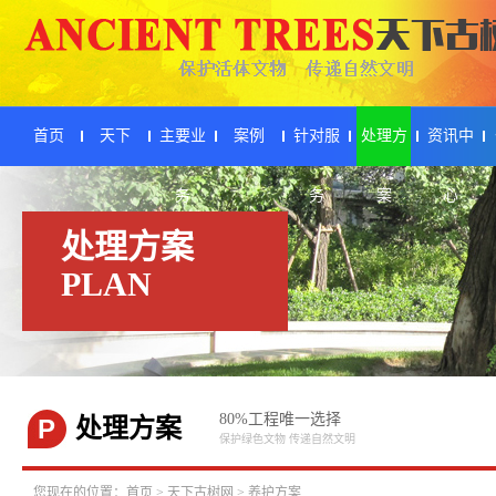
首页
天下
主要业
案例
针对服
处理方
资讯中
务
务
案
心
处理方案
PLAN
80%工程唯一选择
P
处理方案
保护绿色文物 传递自然文明
您现在的位置：
首页
>
天下古树网
>
养护方案