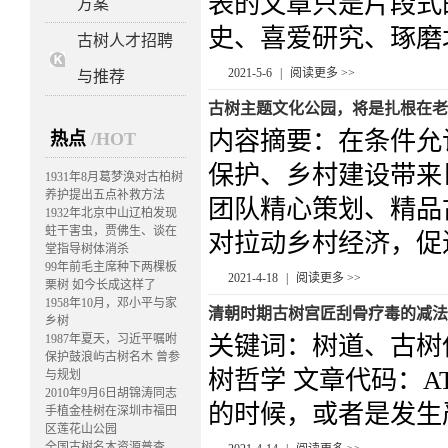
表的文章只是片段式
方案
史、喜爱研究、琢磨北
古树人才招聘
2021-5-6
|
阅读更多 >>
与推荐
古树主题文化公园，将是扎根在老
内容摘要：在条件允
热点
/HOT
保护、乡村建设带来
1931年8月葛梦涣对古柏树
养护提出五点补救方法
团队精心策划、精品
1932年北京中山辽柏发现
蛀干害虫，贾佛生、谈在
对拉动乡村经济，促进
堂指导树体消杀
99年前毛主席种下两棵板
2021-4-18
|
阅读更多 >>
栗树 如今长成这样了
1958年10月，邓小平与家
清朝时期古树宫匠刮骨疗毒的减法
乡树
1987年夏天，习近平嘱咐
关键词：树道、古树
保护鼓浪屿古树名木 曾参
树哲学 文章代码：AT
与规划
2010年9月6日胡锦涛同志
的时候，或者是发生严
手植金桂树在深圳市福田
区莲花山公园
全国古树名木资源普查