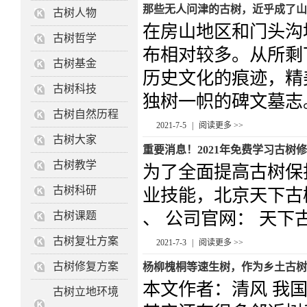
那些无人问津的古树，近乎成了山
古树人物
在房山地区和门头沟
古树哲学
布相对较多。从所剩
古树基金
历史文化的痕迹，精
古树科技
独树一帜的碑文墓志。
古树自然历程
2021-7-5
|
阅读更多 >>
古树大家
重要消息！2021年免费学习古树
古树教学
为了全面提高古树保
古树科研
业技能，北京天下古
、 公司官网： 天下古树网
古树课题
古树复壮方案
2021-7-3
|
阅读更多 >>
古树修复方案
杨柳槐桐等速生树，作为乡土古树
本文作者：清风 我
古树立地环境