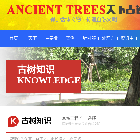
首页
天下
主要业
案例
针对服
处理方
资讯中
务
务
案
心
古树知识
KNOWLEDGE
80%工程唯一选择
K
古树知识
保护绿色文物 传递自然文明
您现在的位置：
首页
>
古树知识
>
古树新闻