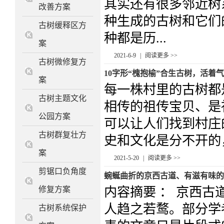
其实还有很多邻近树
改善方案
种生成的古树和它们
古树缓释区方
种都是历...
案
2021-6-9
|
阅读更多 >>
古树微修复方
10字形“槐抱榆”合生古树，活着
案
每一株村里的古树都
古树主题文化
相传的祖传宝贝、是
公园方案
可以让人们找到村庄
古树群复壮方
史和文化是分不开的，
案
2021-5-20
|
阅读更多 >>
剪锯口负角度
蜿蜒曲折的京西古道、有滋有味的
修复方案
内容摘要 ： 京西
人趋之若鹜。部分学
古树系统保护