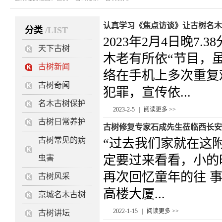
认真学习《焦点访谈》让古树名木
分类
/LIST
2023年2月4日晚7
天下古树
木老有所依“节目，
古树新闻
络在手机上多次重复
古树奇闻
犯罪，宣传依...
名木古树保护
2023-2-5
|
阅读更多 >>
古树日常养护
古树修复专家石成先生莅临西长安
古树常见的病
“过去我们家就在这
定要过来看看，小的
虫害
再次回忆童年的往 
古树风采
高楼大厦...
京城名木古树
2022-1-15
|
阅读更多 >>
古树讲坛