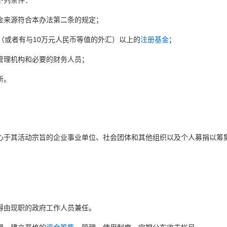
下列条件：
金来源符合本办法第二条的规定；
（或者有与10万元人民币等值的外汇）以上的
注册基金
；
管理机构和必要的财务人员；
所。
心于其活动宗旨的企业事业单位、社会团体和其他组织以及个人募捐以筹
。
得由现职的政府工作人员兼任。