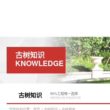
首页
天下
主要业务
案例
针对服务
处
古树知识
KNOWLEDGE
古树知识
80%工程唯一选择
K
保护绿色文物 传递自然文明
您现在的位置：
首页
>
古树知识
>
古树基金