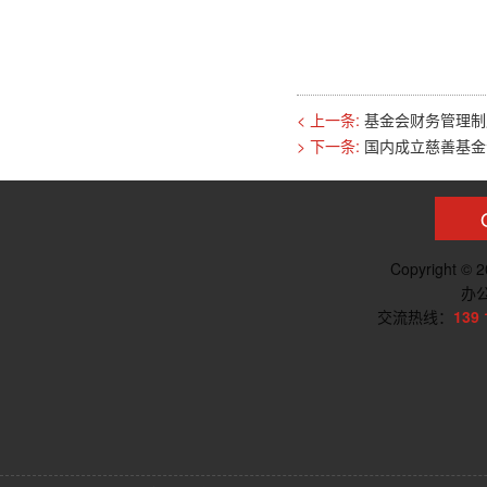
< 上一条:
基金会财务管理制
> 下一条:
国内成立慈善基金
Copyright ©
办
交流热线：
139