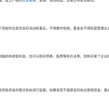
理，建立严格的
资金筹集
、管理、使用制度，定期公布收支帐目。
于资助符合其宗旨的活动和事业，不得挪作他用。基金会不得经营管理企
金融机构收取利息，也可以购买债券、股票等有价证券，但购买某个企业
用资助资金的情况有权进行监督。如果发现不按原定的协议使用资金，基