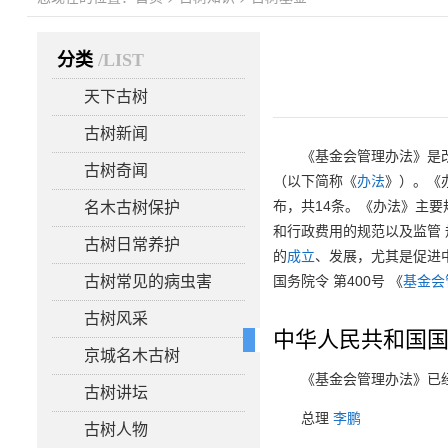
分类
/LIST
天下古树
古树新闻
《基金会管理办法》是
古树奇闻
（以下简称《
办法
》）。《办
布，共14条。《办法》主
名木古树保护
和行政费用的规范以及监管
古树日常养护
的
成立
、发展，尤其是促进中
古树常见的病虫害
国务院令 第400号 《
基金会
古树风采
中华人民共和国国
京城名木古树
《基金会管理办法》已经
古树讲坛
总理
李鹏
古树人物