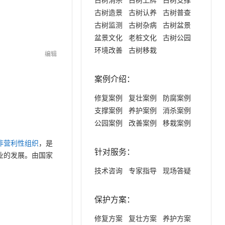
古树造景
古树认养
古树普查
古树监测
古树杂病
古树盆景
盆景文化
老桩文化
古树公园
环境改善
古树移栽
编辑
案例介绍：
修复案例
复壮案例
防腐案例
支撑案例
养护案例
消杀案例
公园案例
改善案例
移栽案例
非营利性组织
，是
针对服务：
业的发展。由国家
技术咨询
专家指导
现场答疑
保护方案：
修复方案
复壮方案
养护方案