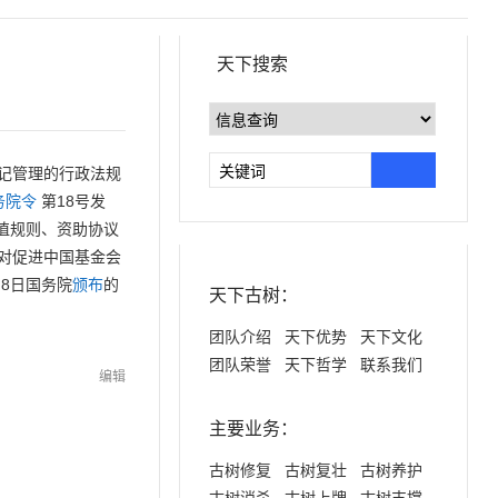
天下搜索
记管理的行政法规
务院令
第18号发
值规则、资助协议
对促进中国基金会
月8日国务院
颁布
的
天下古树：
团队介绍
天下优势
天下文化
团队荣誉
天下哲学
联系我们
编辑
主要业务：
古树修复
古树复壮
古树养护
古树消杀
古树上牌
古树支撑