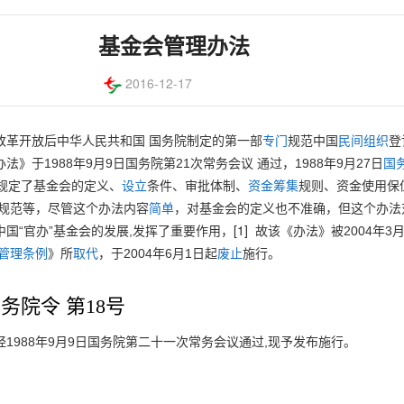
基金会管理办法
2016-12-17
改革开放后中华人民共和国 国务院制定的第一部
专门
规范中国
民间组织
登
法》于1988年9月9日国务院第21次常务会议 通过，1988年9月27日
国
要规定了基金会的定义、
设立
条件、审批体制、
资金筹集
规则、资金使用保
 规范等，尽管这个办法内容
简单
，对基金会的定义也不准确，但这个办法
[1]
国“官办”基金会的发展,发挥了重要作用，
故该《办法》被2004年3
管理条例
》所
取代
，于2004年6月1日起
废止
施行。
务院令 第18号
1988年9月9日国务院第二十一次常务会议通过,现予发布施行。