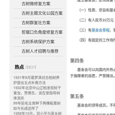
建立基金会，必须具备
古树微修复方案
（一）性质、宗旨和基
古树主题文化公园方案
（二）有人民币10万元
古树群复壮方案
（三）有
基金会章程
、
剪锯口负角度修复方案
（四）有固定的工作场
古树系统保护方案
古树人才招聘与推荐
第四条
热点
/HOT
基金会可以向国内外热
于捐赠者的自愿，严禁摊派
1931年8月葛梦涣对古柏树养
护提出五点补救方法
1932年北京中山辽柏发现蛀干
害虫，贾佛生、谈在堂指导树
第五条
体消杀
99年前毛主席种下两棵板栗树
基金会的领导成员，不
如今长成这样了
1958年10月，邓小平与家乡树