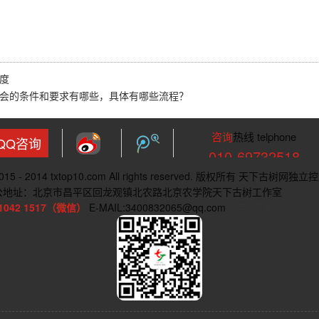
度
会的条件和要求有哪些，具体有哪些流程？
咨询
热线 telphone
QQ咨询
010-69732518
 2015 - 2014 txtop10.com All rights reserved. 版权所有 天下古树网独立
公地址：北京市昌平区回龙观镇北农路北京农学院天下古树工作室
 1042 1517（微信）
E-MAIL:3400832065@qq.com
京ICP备17053153