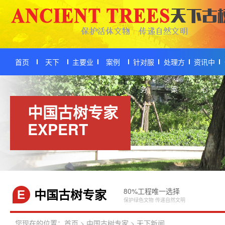
首页
天下
主要业
案例
针对服
处理方
资讯中
务
务
案
心
中国古树专家
EXPERT
中国古树专家
80%工程唯一选择
E
保护绿色文物 传递自然文明
您现在的位置：
首页
>
中国古树专家
>
天下新闻