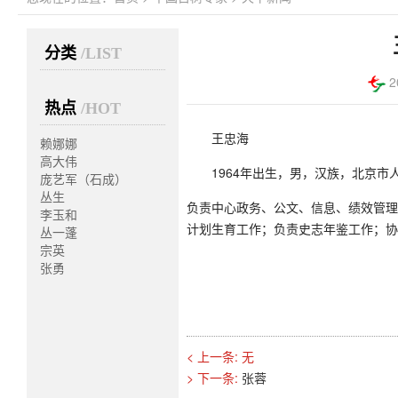
分类
/LIST
2
热点
/HOT
王忠海
赖娜娜
高大伟
1964年出生，男，汉族，北京
庞艺军（石成）
丛生
负责中心政务、公文、信息、绩效管
李玉和
计划生育工作；负责史志年鉴工作；
丛一蓬
宗英
张勇
< 上一条: 无
> 下一条:
张蓉