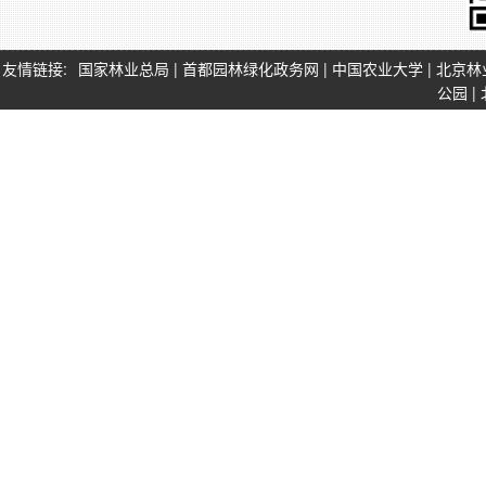
友情链接:
国家林业总局
|
首都园林绿化政务网
|
中国农业大学
|
北京林
公园
|