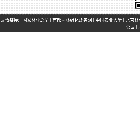
友情链接:
国家林业总局
|
首都园林绿化政务网
|
中国农业大学
|
北京林
公园
|