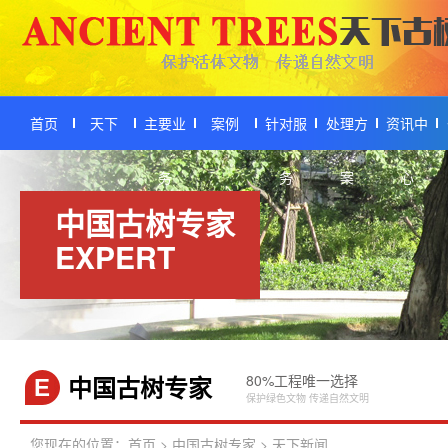
首页
天下
主要业
案例
针对服
处理方
资讯中
务
务
案
心
中国古树专家
EXPERT
中国古树专家
80%工程唯一选择
E
保护绿色文物 传递自然文明
您现在的位置：
首页
>
中国古树专家
>
天下新闻