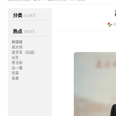
分类
/LIST
2
热点
/HOT
赖娜娜
高大伟
庞艺军（石成）
丛生
李玉和
丛一蓬
宗英
张勇