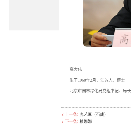
高大伟
生于1968年2月，江苏人，博士
北京市园林绿化局党组书记、局
< 上一条:
庞艺军（石成）
> 下一条:
赖娜娜