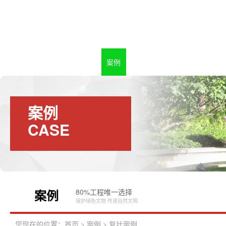
首页
天下
主要业
案例
针对服
处理方
资讯中
务
务
案
心
案例
CASE
案例
80%工程唯一选择
C
保护绿色文物 传递自然文明
您现在的位置：
首页
>
案例
>
复壮案例