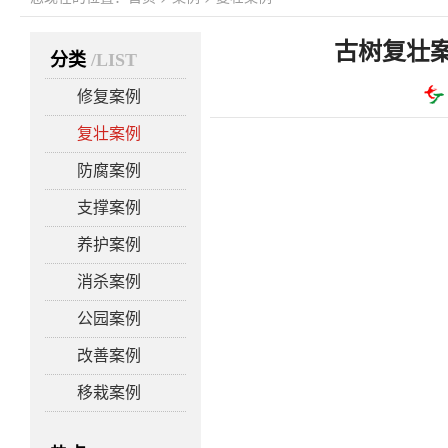
古树复壮
分类
/LIST
修复案例
复壮案例
复壮能够让一棵古树脱胎
防腐案例
如果能连续给树势衰弱的古
会在长势方面发生质变。以
支撑案例
程，想要一株硕大的古树恢
养护案例
以解决全部问题的。修复只
如果想把古树的树势彻底恢
消杀案例
节。
公园案例
科学、合理的复壮是保障
改善案例
性因素。复壮，都是隐蔽工
化，只能通过古树后期的长
移栽案例
古树里子工作带来的本质性
调理工作，需要精通古树树