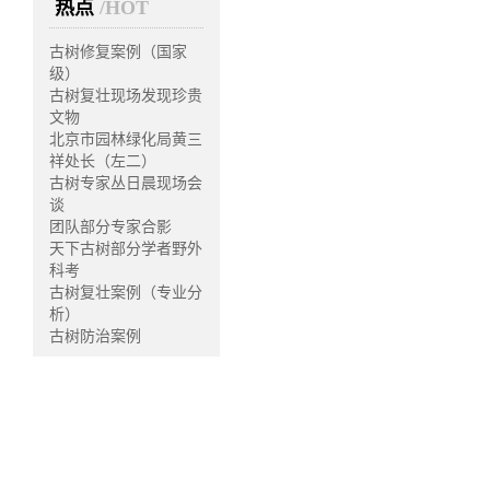
热点
/HOT
定制工作，不能千篇一律的
古树修复案例（国家
为了方便古树工作者了解
级）
一些有代表性的古树复壮案
古树复壮现场发现珍贵
文物
复壮后
相对直观的树势变化
北京市园林绿化局黄三
护来说不言而喻，感知一下
祥处长（左二）
古树专家丛日晨现场会
谈
团队部分专家合影
天下古树部分学者野外
科考
古树复壮案例（专业分
析）
古树防治案例